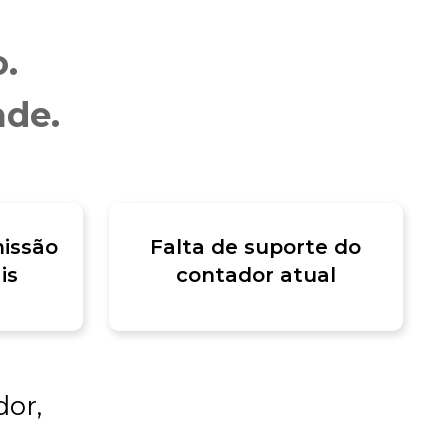
.
ade.
issão
Falta de suporte do
is
contador atual
dor,