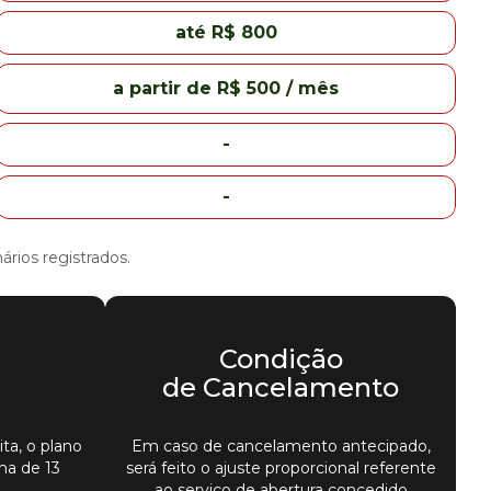
até R$ 800
a partir de R$ 500 / mês
-
-
rios registrados.
Condição
de Cancelamento
ita, o plano
Em caso de cancelamento antecipado,
ma de 13
será feito o ajuste proporcional referente
ao serviço de abertura concedido