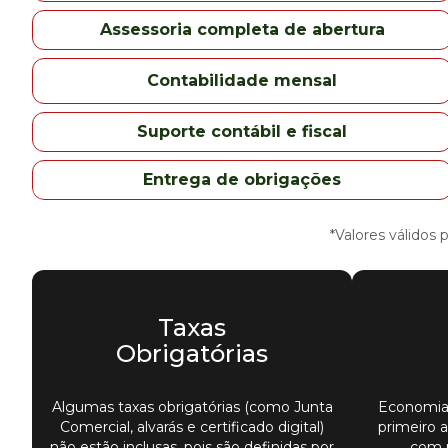
Assessoria completa de abertura
Contabilidade mensal
Suporte contábil e fiscal
Entrega de obrigações
*Valores válidos
Taxas
Obrigatórias
Algumas taxas obrigatórias (como Junta
Economia
Comercial, alvarás e certificado digital)
primeiro 
não estão inclusas, pois são definidas por
com 