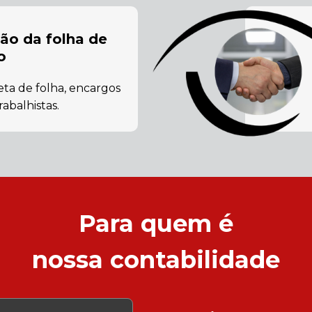
ção da folha de
o
ta de folha, encargos
rabalhistas.
Para quem é
nossa contabilidade