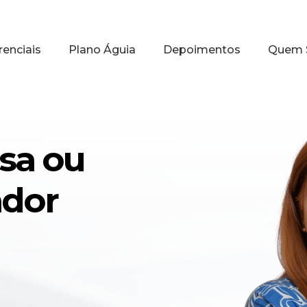
renciais
Plano Águia
Depoimentos
Quem 
sa ou
ador