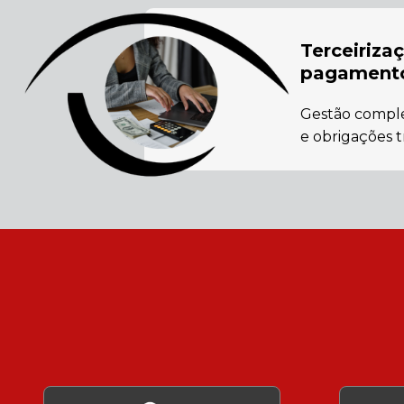
Terceiriza
pagament
Gestão comple
e obrigações t