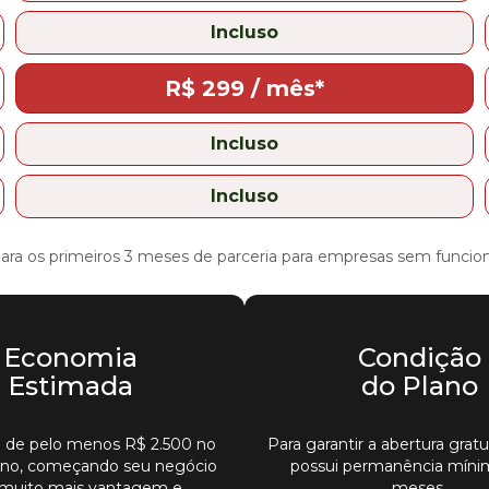
Incluso
R$ 299 / mês*
Incluso
Incluso
 para os primeiros 3 meses de parceria para empresas sem funcioná
Economia
Condição
Estimada
do Plano
 de pelo menos R$ 2.500 no
Para garantir a abertura gratu
ano, começando seu negócio
possui permanência míni
muito mais vantagem e
meses.